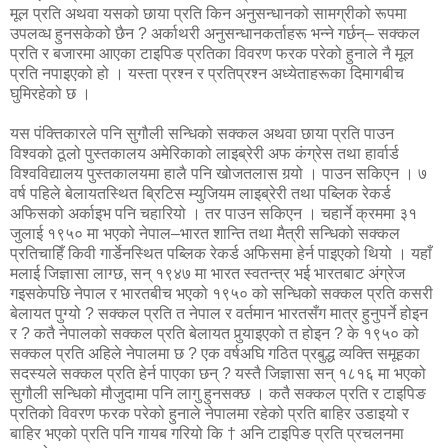
मूल प्रति अथवा यसको छाया प्रति किन अनुसन्धानको सामग्रीको रूपमा
उपलव्ध हुनसकेको छैन ? अर्काथरी अनुसन्धानकर्ताहरू भन्ने गर्छन्– सक्कल
प्रति र बजारमा आएका टाइपिङ प्रतिका विवरण फरक परेको हुनाले नै मूल
प्रति नपाइएको हो । यस्ता प्रश्न र प्रतिप्रश्न अध्येताहरूका दिमागबीच
घुमिरहेको छ ।
यस पंक्तिकारले पनि सुगौली सन्धिको सक्कल अथवा छाया प्रति पाउन
विश्वको ठूलो पुस्तकालय अमेरिकाको लाइब्रेरी अफ कंग्रेस तथा हार्वार्ड
विश्वविद्यालय पुस्तकालयमा हालै पनि खोजतलास गर्‍यो । पाउन सकिएन । ७
वर्ष पहिले बेलायतस्थित ब्रिटिस म्युजियम लाइब्रेरी तथा पब्लिक रेकर्ड
अफिसको अर्काइभ पनि चहारियो । तर पाउन सकिएन । चहार्ने क्रममा ३१
जुलाई १९५० मा भएको नेपाल–भारत शान्ति तथा मैत्री सन्धिको सक्कल
प्रतिचाहिँ किवी गार्डेनस्थित पब्लिक रेकर्ड अफिसमा हेर्न पाइएको थियो । यहाँ
मलाई जिज्ञासा लाग्छ, सन् १९४७ मा भारत स्वतन्त्र भई भारतबाट अंग्रेज
गइसकेपछि नेपाल र भारतबीच भएको १९५० को सन्धिको सक्कल प्रति कसरी
बेलायत पुग्यो ? सक्कल प्रति त नेपाल र वर्तमान भारतसँग मात्र हुनुपर्ने होइन
र ? कतै नेपालको सक्कल प्रति बेलायत पुर्‍याइएको त होइन ? के १९५० को
सक्कल प्रति अहिले नेपालमा छ ? एक वर्षअघि गठित प्रबुद्ध व्यक्ति समूहका
सदस्यले सक्कल प्रति हेर्न पाएका छन् ? यस्तै जिज्ञासा सन् १८१६ मा भएको
सुगौली सन्धिको मौजुदामा पनि लागु हुनसक्छ । कतै सक्कल प्रति र टाइपिङ
प्रतिको विवरण फरक परेको हुनाले नेपालमा रहेको प्रति बाहिर उडाइयो र
बाहिर भएको प्रति पनि गायब गरियो कि † अनि टाइपिङ प्रति प्रचलनमा