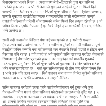
विवादग्रस्त भएको थिएन । त्यसकारण मेची–टिष्टाको कुरा मूल सन्धिमा
नपरेको हुनसक्छ । यस्तैगरी नेपालले गुमाएको तराईको भू–भाग फिर्ता दिने
सम्बन्धी ११ डिसेम्बर १८१६ मा गरिएको पूरक सीमा सन्धिमा ‘ब्रिटिस सरकार,
राजाले गुमाएको राप्तीदेखि गण्डक र गण्डकदेखि कोसी नदीसम्मको सम्पूर्ण
तराईको पहिलाको दक्षिणी सीमासम्मको जमिन फिर्ता दिन इच्छुक रहेको छ । यो
जमिन फिर्ता पाएपछि नेपाललाई प्रतिवर्ष दिइने २ लाख रुपैयाँ दिन बन्द गरिनेछ’
भन्ने उल्लेख छ ।
राप्ती नदी कर्णालीमा मिसिएर गंगा नदीसम्म पुगेको छ । यसैगरी गण्डक
(नारायणी) नदी र कोसी नदी पनि गंगा नदीसम्म पुगेको छ । यी नदीको सम्पूर्ण
तराईको जमिन भन्नाले गंगा नदीसम्मको भाग नेपालले फिर्ता पाएको त होइन भन्ने
जिज्ञासा पनि रहन्छ । यदि यस्तै हो भने सुगौली सन्धि सक्कल प्रतिले नेपालको
सिमानालाई बंगलादेश पुर्‍याएको हुन्छ । तर अनुमोदन गर्ने माननीय एडवार्ड
गार्डनरद्वारा अनुमोदन गरिएको पूरक सन्धिको पुछारमा ‘विवादित जमिन बाहेक’
भनेर उल्लेख गरिएको छ । कतै मूल सन्धिपत्रमा यी तीन शब्द परेका छैनन् कि
† भन्ने तर्क पनि उठ्न सक्छ । यिनै शङ्का समाधानका निम्ति सुगौली सन्धिको
सक्कल वा छाया प्रति आवश्यक पर्न आएको देखिन्छ ।
सन्धि सक्कल प्रतिको छाया प्रति सार्वजनिकीकरण गर्नु हुन्छ भन्ने कुरो
नेपाल–चीनबीच भएको सीमा सन्धिको फोटोकपी उपलब्धताले पुष्टि गर्छ । ५
अक्टोबर १९६१ मा नेपालका राजा महेन्द्र र चीनका राष्ट्रपति लि साउचीले
आ–आफ्नो लिपिमा स्वहस्त दस्तखत गरेको सन्धिको छाया प्रति यस