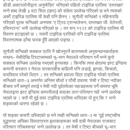
डीडी अक्टरलोनीद्वारा अनुमोदित’ भनिएको पहिलो टाइपिङ प्रतिमा ‘दस्तखत’
भन्ने शब्द लेखी ३ वटा सिल (छाप) को संकेत उल्लेख गरिएको छ भने त्यसको
अर्काे टाइपिङ प्रतिमा यी केही पनि छैनन् । सुगौली सन्धिको ९ महिनापछि
गरिएको पूरक सन्धिको अन्त्यमा ‘ए ट्रिउ ट्रान्सलेसन, दस्तखत जी. वेलेस्ली,
एसिस्टान्ट’ भनी उल्लेख गरिएको छ । तर सन् १९२९ को टाइपिङ प्रतिमा यी
विवरण हटाइएको छ । यसरी टाइपिङ प्रतिको पनि टाइपिङ प्रतिमा
विवरणात्मक ढाँचा फरक हुँदै आएको पाइन्छ ।
सुगौली सन्धिको सक्कल प्रति नै खोज्नुपर्ने कारणमध्ये अनुसन्धानकर्ताहरू
भन्छन्– मेचीदेखि टिस्टासम्मको भू–भाग नेपालले परित्याग गर्ने भन्ने कुरो
सक्कल सन्धिमा उल्लेख नभएको हुनसक्छ । किनकि त्यस क्षेत्रमा इस्ट इन्डिया
कम्पनी सरकार र नेपाल सरकारबीच कहिल्यै पनि लडाई, झगडा, किचलो,
वादविवाद परेको थिएन । तर सन्धिको हवाला दिएर टाइपिङ गरेको प्रतिमा
सन्धिको धारा–३ अन्तर्गत अन्तिम चौथो र पाँचौं दफामा ‘मेची र टिष्टा नदीका
बीचमा पर्ने सम्पूर्ण तराई र मेची नदी पूर्वतर्फका पहाडहरूमा पर्ने समस्त भूमि
नेपालद्वारा इस्ट इन्डिया कम्पनीलाई सदाका लाग परित्याग गर्छ’ भन्ने उल्लेख
भएको छ । कतै यी दुई दफा टाइपिङ प्रतिमा थपिएका पो हुन् कि † भन्ने
शङ्काको धारणा रहेको छ ।
यो शङ्का कसरी उब्जिएको छ भने त्यही सन्धिको धारा–२ मा ‘दुई राष्ट्रबीच
युद्धभन्दा अघिका विवादग्रस्त इलाकाहरूका सबै दाबी नेपालका राजाबाट
परित्याग गरिबक्सन्छ’ भन्ने उल्लेख छ । तर मेची र टिष्टा बीचको भू–भाग