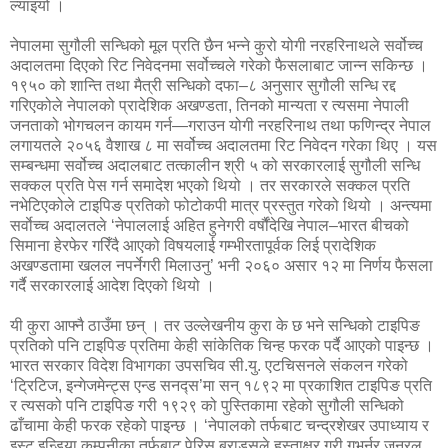
ल्याइयो ।
नेपालमा सुगौली सन्धिको मूल प्रति छैन भन्ने कुरो योगी नरहरिनाथले सर्वोच्च
अदालतमा दिएको रिट निवेदनमा सर्वोच्चले गरेको फैसलाबाट जान्न सकिन्छ ।
१९५० को शान्ति तथा मैत्री सन्धिको दफा–८ अनुसार सुगौली सन्धि रद्द
गरिएकोले नेपालको प्रादेशिक अखण्डता, तिनको मान्यता र त्यसमा नेपाली
जनताको भोगचलन कायम गर्न—गराउन योगी नरहरिनाथ तथा फणिन्द्र नेपाल
लगायतले २०५६ वैशाख ८ मा सर्वोच्च अदालतमा रिट निवेदन गरेका थिए । यस
सम्बन्धमा सर्वोच्च अदालबाट तत्कालीन श्री ५ को सरकारलाई सुगौली सन्धि
सक्कल प्रति पेस गर्न समादेश भएको थियो । तर सरकारले सक्कल प्रति
नभेटिएकोले टाइपिङ प्रतिको फोटोकपी मात्र प्रस्तुत गरेको थियो । अन्त्यमा
सर्वाेच्च अदालतले ‘नेपाललाई अहित हुनेगरी वर्षौंदेखि नेपाल–भारत बीचको
सिमाना हेरफेर गरिँदै आएको विषयलाई गम्भीरतापूर्वक लिई प्रादेशिक
अखण्डतामा खलल नपर्नेगरी मिलाउनु’ भनी २०६० असार १२ मा निर्णय फैसला
गर्दै सरकारलाई आदेश दिएको थियो ।
यी कुरा आफ्नै ठाउँमा छन् । तर उल्लेखनीय कुरा के छ भने सन्धिको टाइपिङ
प्रतिको पनि टाइपिङ प्रतिमा केही सांकेतिक चिन्ह फरक पर्दै आएको पाइन्छ ।
भारत सरकार विदेश विभागका उपसचिव सी.यु. एटचिसनले संकलन गरेको
‘ट्रिटिज, इन्गेजमेन्ट्स एन्ड सनद्स’मा सन् १८९२ मा प्रकाशित टाइपिङ प्रति
र त्यसको पनि टाइपिङ गरी १९२९ को पुस्तिकामा रहेको सुगौली सन्धिको
ढाँचामा केही फरक रहेको पाइन्छ । ‘नेपालको तर्फबाट चन्द्रशेखर उपाध्याय र
इस्ट इन्डिया कम्पनीका तर्फबाट पेरिस ब्राडसले हस्ताक्षर गरी गभर्नर जनरल