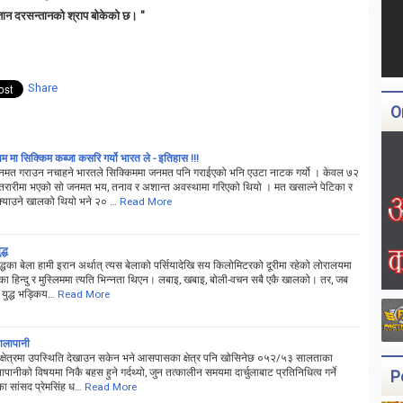
तान दरसन्तानको श्राप बोकेको छ। "
Share
O
 मा सिक्किम कब्जा कसरि गर्यो भारत ले - इतिहास !!!
जनमत गराउन नचाहने भारतले सिक्किममा जनमत पनि गराईएको भनि एउटा नाटक गर्यो । केवल ७२
्ण तरारीमा भएको सो जनमत भय, तनाव र अशान्त अवस्थामा गरिएको थियो । मत खसाल्ने पेटिका र
क्याउने खालको थियो भने २० …
Read More
द्ध
्धका बेला हामी इरान अर्थात् त्यस बेलाको पर्सियादेखि सय किलोमिटरको दूरीमा रहेको लोरालयमा
ाँका हिन्दु र मुस्लिममा त्यति भिन्नता थिएन। लबाइ, खबाइ, बोली-वचन सबै एकै खालको। तर, जब
 युद्ध भड्किय…
Read More
ालापानी
स क्षेत्रमा उपस्थिति देखाउन सकेन भने आसपासका क्षेत्र पनि खोसिनेछ ०५२/५३ सालताका
पानीको विषयमा निकै बहस हुने गर्दथ्यो, जुन तत्कालीन समयमा दार्चुलाबाट प्रतिनिधित्व गर्ने
P
का सांसद प्रेमसिंह ध…
Read More