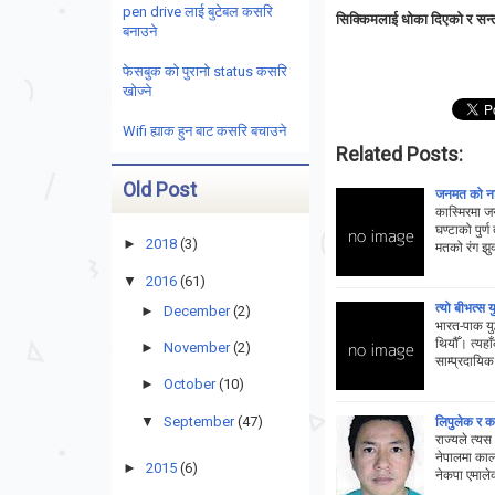
pen drive लाई बुटेबल कसरि
सिक्किमलाई धोका दिएको र सन्
बनाउने
फेसबुक को पुरानो status कसरि
खोज्ने
Wifi ह्याक हुन बाट कसरि बचाउने
Related Posts:
Old Post
जनमत को नाम
कास्मिरमा 
घण्टाको पुर
►
2018
(3)
मतको रंग झु
▼
2016
(61)
त्यो बीभत्स यु
►
December
(2)
भारत-पाक युद
थियौँ। त्यह
►
November
(2)
साम्प्रदायिक
►
October
(10)
▼
September
(47)
लिपुलेक र क
राज्यले त्य
नेपालमा काला
►
2015
(6)
नेकपा एमाले