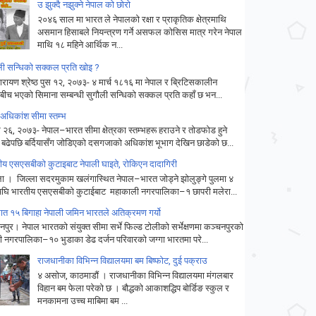
उ झुक्दै नझुक्ने नेपाल को छोरो
२०४६ साल मा भारत ले नेपालको रक्षा र प्राकृतिक क्षेत्रमाथि
असमान हिसाबले नियन्त्रण गर्ने असफल कोसिस मात्र गरेन नेपाल
माथि १८ महिने आर्थिक न...
ली सन्धिको सक्कल प्रति खोइ ?
िनारायण श्रेष्ठ पुस १२, २०७३- ४ मार्च १८१६ मा नेपाल र ब्रिटिसकालीन
बीच भएको सिमाना सम्बन्धी सुगौली सन्धिको सक्कल प्रति कहाँ छ भन...
 अधिकांश सीमा स्तम्भ
 २६, २०७३- नेपाल–भारत सीमा क्षेत्रका स्तम्भहरू हराउने र तोडफोड हुने
 बढेपछि बर्दियासँग जोडिएको दसगजाको अधिकांश भूभाग देखिन छाडेको छ...
ीय एसएसबीकाे कुटाइबाट नेपाली घाइते, राेकिएन दादागिरी
चुला । जिल्ला सदरमुकाम खलंगास्थित नेपाल–भारत जोड्ने झोलुङ्गे पुलमा ४
घि भारतीय एसएसबीको कुटाईबाट महाकाली नगरपालिका–१ छापरी मलेरा...
रात १५ बिगाहा नेपाली जमिन भारतले अतिक्रमण गर्यो
पुर। नेपाल भारतको संयुक्त सीमा सर्भे फिल्ड टोलीको सर्भेक्षणमा कञ्चनपुरको
री नगरपालिका–१० भुडाका डेढ दर्जन परिवारको जग्गा भारतमा परे...
राजधानीका विभिन्न विद्यालयमा बम बिष्फोट, दुई पक्राउ
४ असोज, काठमाडौं । राजधानीका विभिन्न विद्यालयमा मंगलबार
विहान बम फेला परेको छ । बौद्धको आकाशद्धिप बोर्डिङ स्कुल र
मनकामना उच्च माबिमा बम ...