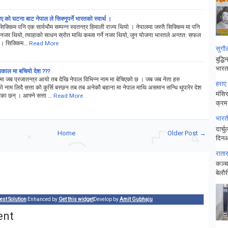
 को घटना बाट नेपाल ले सिक्नुपर्ने भारतको स्वार्थ ।
सिक्किम पनि एक सार्वभौम सम्पन्न स्वतन्त्र हिमाली राज्य थियो । नेपालमा जस्तै सिक्किम मा पनि
दे नजर थियो, त्याहाको साधन स्रोत माथि कब्जा गर्ने नजर थियो, जुन योजना भारतले अन्तत: सफल
 । सिक्किम…
Read More
सुगौ
बुद्ध
भारत
काल मा बचियो देश ???
 जब प्रजातन्त्र आयो तब देखि नेपाल विभिन्न नाम मा बेचिएको छ । जब जब नेता हरु
हराए
को नाम लिदै सत्ता को कुर्सि बस्छन तब तब अनेकौ बहाना मा नेपाल माथि असमान सन्धि थुपारेर देश
मंसिर
ेका छन् । आफ्ने सत्ता …
Read More
क्रम
भारत
दार्
Home
Older Post →
दिनअ
राता
कञ्चन
बेलौ
est Solution
Enhanced by
Get this widget
Develop by
Amit Gubhaju
ent