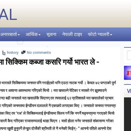
AL
अन्तरबार्ता
आर्थिक
सूचना
नेपाली टाइप
फोटो ग्यालरी
history
No comments
 सिक्किम कब्जा कसरि गर्यो भारत ले -
भारतले सिक्किममा जनमत पनि गराईएको भनि एउटा नाटक गर्यो । केवल ७२ घण्टाको पुर्ण
V
व र अशान्त अवस्थामा गरिएको थियो । मत खसाल्ने पेटिका र मतको रंग झुक्याउने
न्दा बढी जनताले मत खसालेकै थिएनन् तर त्यसलाई ६२ प्रतिशतले मत खसालेको प्रचार
स्याएर गरिएको जनमतमा ईण्डीयन दलालले नै एकछापे लगाएका थिए । जनताले जनमत गणतन्त्र
ेका थिए तर 'रअ' ले सिक्किमलाई ईण्डीयामा विलय गर्ने कि नगर्ने षड्यन्त्रमा गराएको थियो
दरवारमै कैद गरिएका राजासम्मलाई थाहा थिएन । यसो होला भनेर जनताले शंकासम्म गरेका
्त खुशी हुनुपर्ने लेन्डुप दोर्जेकी श्रीमती ले नै भनेकी थिईन् - " आफ्नो पतिले आफ्नो देश