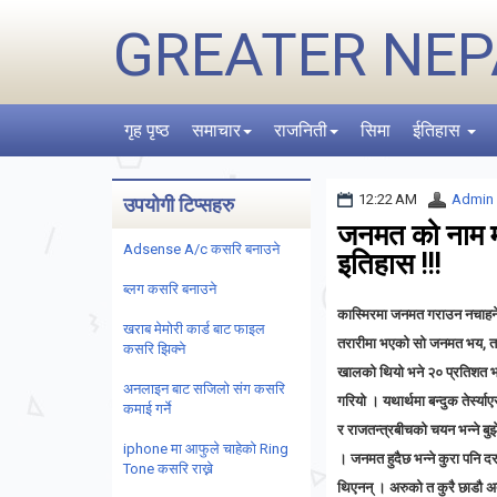
GREATER NEP
गृह पृष्ठ
समाचार
राजनिती
सिमा
ईतिहास
12:22 AM
Admin
उपयोगी टिप्सहरु
जनमत को नाम मा
Adsense A/c कसरि बनाउने
इतिहास !!!
ब्लग कसरि बनाउने
कास्मिरमा जनमत गराउन नचाहने 
खराब मेमोरी कार्ड बाट फाइल
तरारीमा भएको सो जनमत भय, तना
कसरि झिक्ने
खालको थियो भने २० प्रतिशत भ
अनलाइन बाट सजिलो संग कसरि
गरियो । यथार्थमा बन्दुक तेर्
कमाई गर्ने
र राजतन्त्रबीचको चयन भन्ने बुझ
iphone मा आफुले चाहेको Ring
। जनमत हुदैछ भन्ने कुरा पनि 
Tone कसरि राख्ने
थिएनन् । अरुको त कुरै छाडौ अत्यन