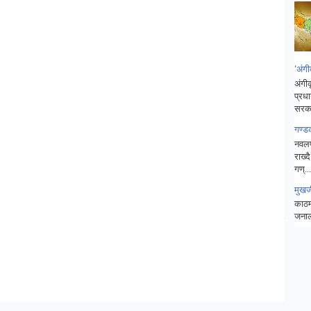
‘अंगी
अंगीक
प्रधा
सरका
गण्ड
नवलप
राख्
गण्...
मुखर
काठमा
जनाला