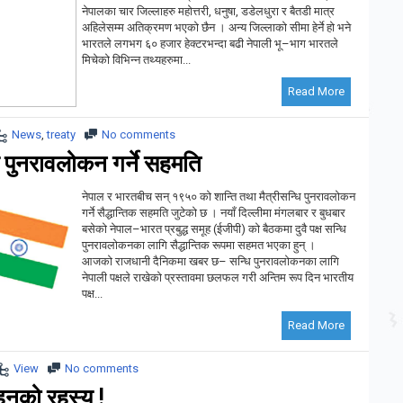
नेपालका चार जिल्लाहरु महोत्तरी, धनुषा, डडेलधुरा र बैतडी मात्र
अहिलेसम्म अतिक्रमण भएको छैन । अन्य जिल्लाको सीमा हेर्ने हो भने
भारतले लगभग ६० हजार हेक्टरभन्दा बढी नेपाली भू–भाग भारतले
मिचेको विभिन्न तथ्यहरुमा...
Read More
News
,
treaty
No comments
पुनरावलोकन गर्ने सहमति
नेपाल र भारतबीच सन् १९५० को शान्ति तथा मैत्रीसन्धि पुनरावलोकन
गर्ने सैद्धान्तिक सहमति जुटेको छ । नयाँ दिल्लीमा मंगलबार र बुधबार
बसेको नेपाल–भारत प्रबुद्ध समूह (ईजीपी) को बैठकमा दुवै पक्ष सन्धि
पुनरावलोकनका लागि सैद्धान्तिक रूपमा सहमत भएका हुन् ।
आजको राजधानी दैनिकमा खबर छ– सन्धि पुनरावलोकनका लागि
नेपाली पक्षले राखेको प्रस्तावमा छलफल गरी अन्तिम रूप दिन भारतीय
पक्ष...
Read More
View
No comments
ुनुको रहस्य !