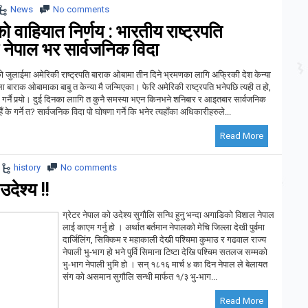
News
No comments
 वाहियात निर्णय : भारतीय राष्ट्रपति
 नेपाल भर सार्वजनिक विदा
को जुलाईमा अमेरिकी राष्ट्रपति बाराक ओबामा तीन दिने भ्रमणका लागि अफ्रिकी देश केन्या
ा बाराक ओबामाका बाबु त केन्या मै जन्मिएका। फेरि अमेरिकी राष्ट्रपति भनेपछि त्यही त हो,
न्द गर्नै पर्‍यो। दुई दिनका लाागि त कुनै समस्या भएन किनभने शनिबार र आइतबार सार्वजनिक
 के गर्ने त? सार्वजनिक विदा पो घोषणा गर्ने कि भनेर त्यहाँका अधिकारीहरुले...
Read More
history
No comments
उदेश्य !!
ग्रेटर नेपाल को उदेश्य सुगौलि सन्धि हुनु भन्दा अगाडिको विशाल नेपाल
लाई काएम गर्नु हो । अर्थात बर्तमान नेपालको मेचि जिल्ला देखी पुर्वमा
दार्जिलिंग, सिक्किम र महाकाली देखी पश्चिमा कुमाउ र गढवाल राज्य
नेपाली भु-भाग हो भने पुर्वि सिमाना टिष्टा देखि पश्चिम सतलज सम्मको
भु-भाग नेपाली भुमि हो । सन् १८१६ मार्च ४ का दिन नेपाल ले बेलायत
संग को असमान सुगौलि सन्धी मार्फत १/३ भु-भाग...
Read More