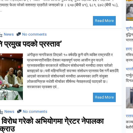
ामात्र फेला परेको सशस्त्र प्रहरीले जनाएको छ । ६५७ (बीपी ४१), ६८१, ६७२ (बीपी ५८),
..
Read More
सुगौ
News
No comments
बुद्ध
भारत
 प्रमुख पदको प्रस्ताव’
हराए
अंगीकृत नागरिकता लिएको १० वर्षपछि कुनै पनि व्यक्ति राष्ट्रपति र
मंसिर
प्रधानमन्त्रीसहित देशका महत्वपूर्ण पदमा आसीन हुन पाउने
क्रम
प्रस्तावसहित सरकारले संविधान संशोधनको मस्यौदा तयार पारेको
भारत
बताइएको छ।यसै महिनाभित्रै सदनमा संशोधन प्रस्ताव पेश गर्ने बताउँदै
दार्
आएको सरकारले संशोधनको मस्यौदा अध्ययनका लागि संयुक्त
दिनअ
लोकतान्त्रिक मधेशी मोर्चाका शीर्षस्थ नेताहरुलाई पठाएको छ।
सरकारका प्रवक्ता एवं...
Read More
News
No comments
राता
 विरोध गरेको अभियोगमा गे्रटर नेपालका
कञ्चन
पक्राउ
बेलौ