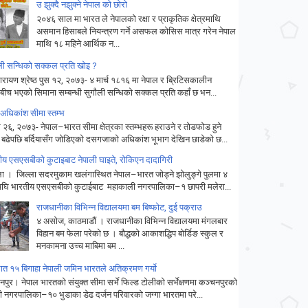
उ झुक्दै नझुक्ने नेपाल को छोरो
२०४६ साल मा भारत ले नेपालको रक्षा र प्राकृतिक क्षेत्रमाथि
असमान हिसाबले नियन्त्रण गर्ने असफल कोसिस मात्र गरेन नेपाल
माथि १८ महिने आर्थिक न...
ली सन्धिको सक्कल प्रति खोइ ?
िनारायण श्रेष्ठ पुस १२, २०७३- ४ मार्च १८१६ मा नेपाल र ब्रिटिसकालीन
बीच भएको सिमाना सम्बन्धी सुगौली सन्धिको सक्कल प्रति कहाँ छ भन...
 अधिकांश सीमा स्तम्भ
 २६, २०७३- नेपाल–भारत सीमा क्षेत्रका स्तम्भहरू हराउने र तोडफोड हुने
 बढेपछि बर्दियासँग जोडिएको दसगजाको अधिकांश भूभाग देखिन छाडेको छ...
ीय एसएसबीकाे कुटाइबाट नेपाली घाइते, राेकिएन दादागिरी
चुला । जिल्ला सदरमुकाम खलंगास्थित नेपाल–भारत जोड्ने झोलुङ्गे पुलमा ४
घि भारतीय एसएसबीको कुटाईबाट महाकाली नगरपालिका–१ छापरी मलेरा...
राजधानीका विभिन्न विद्यालयमा बम बिष्फोट, दुई पक्राउ
४ असोज, काठमाडौं । राजधानीका विभिन्न विद्यालयमा मंगलबार
विहान बम फेला परेको छ । बौद्धको आकाशद्धिप बोर्डिङ स्कुल र
मनकामना उच्च माबिमा बम ...
रात १५ बिगाहा नेपाली जमिन भारतले अतिक्रमण गर्यो
पुर। नेपाल भारतको संयुक्त सीमा सर्भे फिल्ड टोलीको सर्भेक्षणमा कञ्चनपुरको
री नगरपालिका–१० भुडाका डेढ दर्जन परिवारको जग्गा भारतमा परे...