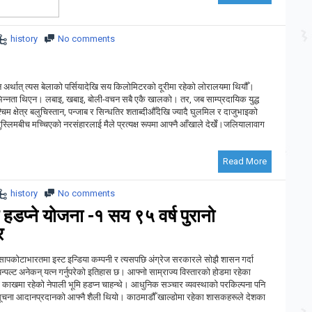
history
No comments
न अर्थात् त्यस बेलाको पर्सियादेखि सय किलोमिटरको दूरीमा रहेको लोरालयमा थियौँ।
यति भिन्नता थिएन। लबाइ, खबाइ, बोली-वचन सबै एकै खालको। तर, जब साम्प्रदायिक युद्ध
म क्षेत्र बलुचिस्तान, पन्जाब र सिन्धतिर शताब्दीऔँदेखि ज्यादै घुलमिल र दाजुभाइको
मुस्लिमबीच मच्चिएको नरसंहारलाई मैले प्रत्यक्ष रूपमा आफ्नै आँखाले देखेँ।जलियालावाग
Read More
history
No comments
 हडप्ने योजना -१ सय ९५ वर्ष पुरानो
र
सापकोटाभारतमा इस्ट इन्डिया कम्पनी र त्यसपछि अंग्रेज सरकारले सोझै शासन गर्दा
्पल्ट अनेकन् यत्न गर्नुपरेको इतिहास छ। आफ्नो साम्राज्य विस्तारको होडमा रहेका
 काखमा रहेको नेपाली भूमि हडप्न चाहन्थे। आधुनिक सञ्चार व्यवस्थाको परकिल्पना पनि
चना आदानप्रदानको आफ्नै शैली थियो। काठमाडौँ खाल्डोमा रहेका शासकहरूले देशका