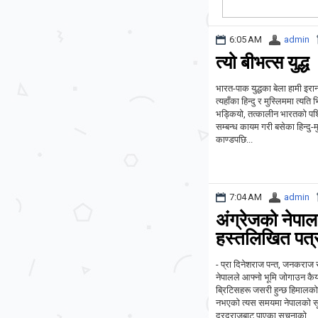
6:05 AM
admin
त्यो बीभत्स युद्ध
भारत-पाक युद्धका बेला हामी इरा
त्यहाँका हिन्दु र मुस्लिममा त्
भड्कियो, तत्कालीन भारतको पश्चि
सम्बन्ध कायम गरी बसेका हिन्दु-
काण्डपछि...
7:04 AM
admin
अंग्रेजको नेपाल
हस्तलिखित पत्
- प्रा दिनेशराज पन्त, जनकराज 
नेपालले आफ्नो भूमि जोगाउन कैयन
बि्रटिसहरू जसरी हुन्छ हिमालको
नभएको त्यस समयमा नेपालको सू
दूरदराजबाट पाएका सूचनाको...