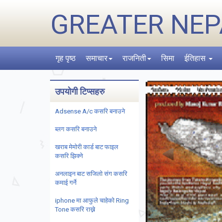
GREATER NEP
गृह पृष्ठ
समाचार
राजनिती
सिमा
ईतिहास
उपयोगी टिप्सहरु
Adsense A/c कसरि बनाउने
ब्लग कसरि बनाउने
खराब मेमोरी कार्ड बाट फाइल
कसरि झिक्ने
अनलाइन बाट सजिलो संग कसरि
कमाई गर्ने
iphone मा आफुले चाहेको Ring
Tone कसरि राख्ने