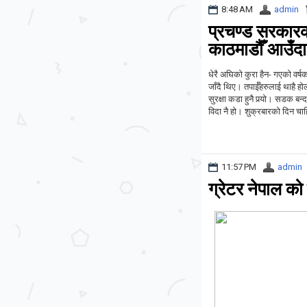
8:48 AM
admin
प्रचण्ड सरकारको
काठमाडौँ आउँदा
धेरै अघिको कुरा हैन- गएको वर्ष
जाँदै थिए। तपाईँहरुलाई थाहै होल
सुरक्षा कडा हुनै पर्‍यो। सडक ब
विदा नै हो। शुक्रबारको दिन चाहिँ
11:57 PM
admin
ग्रेटर नेपाल को 