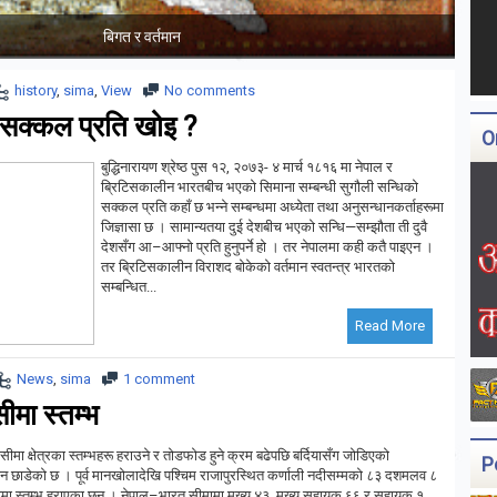
के हो ग्रेटर नेपाल ??
history
,
sima
,
View
No comments
 सक्कल प्रति खोइ ?
O
बुद्धिनारायण श्रेष्ठ पुस १२, २०७३- ४ मार्च १८१६ मा नेपाल र
ब्रिटिसकालीन भारतबीच भएको सिमाना सम्बन्धी सुगौली सन्धिको
सक्कल प्रति कहाँ छ भन्ने सम्बन्धमा अध्येता तथा अनुसन्धानकर्ताहरूमा
जिज्ञासा छ । सामान्यतया दुई देशबीच भएको सन्धि—सम्झौता ती दुवै
देशसँग आ–आफ्नो प्रति हुनुपर्ने हो । तर नेपालमा कही कतै पाइएन ।
तर ब्रिटिसकालीन विराशद बोकेको वर्तमान स्वतन्त्र भारतको
सम्बन्धित...
Read More
News
,
sima
1 comment
ीमा स्तम्भ
ा क्षेत्रका स्तम्भहरू हराउने र तोडफोड हुने क्रम बढेपछि बर्दियासँग जोडिएको
P
छाडेको छ । पूर्व मानखोलादेखि पश्चिम राजापुरस्थित कर्णाली नदीसम्मको ८३ दशमलव ८
मा स्तम्भ हराएका छन् । नेपाल–भारत सीमामा मुख्य ४३, मुख्य सहायक ६६ र सहायक १