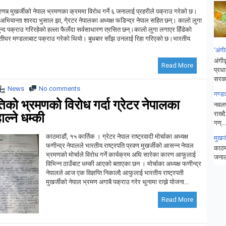
्रणब मुखर्जीको नेपाल भ्रमणका क्रममा विरोध गर्ने ६ जनालाई प्रहरीले पक्राउ गरेको छ।
धी अभियान्ता शारदा भुसाल झा, गे्रटर नेपालका अध्यक्ष फडिन्द्र नेपाल सहित छन्। कालो लुगा
न्द पक्राउ गरिरहेको हल्ला फैलँदा सर्वसाधारण त्रसित छन्।कालो लुगा लगाएर हिँडेको
इतीघर मण्डलाबाट पक्राउ गरेको थियो। बुधबार साँझ उनलाई रिहा गरिएको छ।भारतीय
‘अंगी
अंगीक
Read More
प्रधा
सरका
News
No comments
गण्ड
तिको भ्रमणको विरोध गर्दा ग्रेटर नेपालका
नवलप
राख्
ल्ने धम्की
गण्...
काठमाडौं, १५ कार्तिक । ग्रेटर नेपाल राष्ट्रवादी मोर्चाका अध्यक्ष
मुखर
फणीन्द्र नेपालले भारतीय राष्ट्रपति प्रवण मुखर्जीको आसन्न नेपाल
काठमा
भ्रमणको मोर्चाले विरोध गर्ने कार्यक्रम अघि सारेका कारण आफूलाई
जनाला
विभिन्न ठाउँबाट धम्की आएको बताएका छन । मोर्चाका अध्यक्ष फणीन्द्र
नेपालले आज एक विज्ञप्ति निकाल्दै आफुलाई भारतीय राष्ट्रपती
मुखर्जीको नेपाल भ्रमण अगाबै पक्राउ गरेर थुनामा राख्ने योजना...
Read More