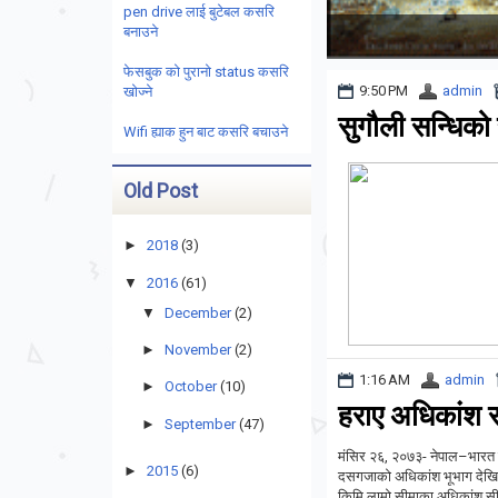
pen drive लाई बुटेबल कसरि
बनाउने
फेसबुक को पुरानो status कसरि
9:50 PM
admin
खोज्ने
सुगौली सन्धिको
Wifi ह्याक हुन बाट कसरि बचाउने
Old Post
►
2018
(3)
▼
2016
(61)
▼
December
(2)
►
November
(2)
1:16 AM
admin
►
October
(10)
हराए अधिकांश स
►
September
(47)
मंसिर २६, २०७३- नेपाल–भारत सीम
►
2015
(6)
दसगजाको अधिकांश भूभाग देखिन 
किमि लामो सीमाका अधिकांश सी