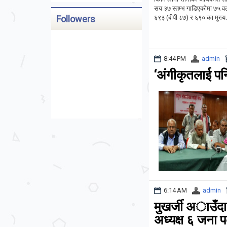
सय ३७ स्तम्भ गाडिएकोमा ७५ वट
६९३ (बीपी ८७) र ६९० का मुख्य.
Followers
8:44 PM
admin
‘अंगीकृतलाई पनि
6:14 AM
admin
मुखर्जी अाउँदा
अध्यक्ष ६ जना 